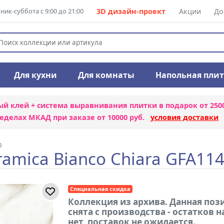
ик-суббота с 9:00 до 21:00
3D дизайн-проект
Акции
До
Для кухни
Для комнаты
Напольная пли
ый клей + система выравнивания плитки
в подарок от 250
еделах МКАД при заказе от 10000 руб.
условия доставки
0
amica Bianco Chiara GFA11
Специальная скидка
Коллекция из архива. Данная поз
снята с производства - остатков н
нет, поставок не ожидается.