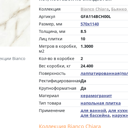
Коллекция
Bianco Chiara
,
Бьянко
Артикул
GFA114BCH00L
Размер, мм
570x1140
Толщина, мм
8.5
Лиц плитки
10
Метров в коробке,
1.3000
м2
Кол-во в коробке
2
екции Bianco
Вес коробки, кг
24.400
Поверхность
лаппатированная(по
Ректифицированная
Да
Крупноформатная
Да
Материал
керамогранит
Тип товара
напольная плитка
Применение
для ванной
,
для кухн
для бассейна
,
наруж
Коллекция Bianco Chiara