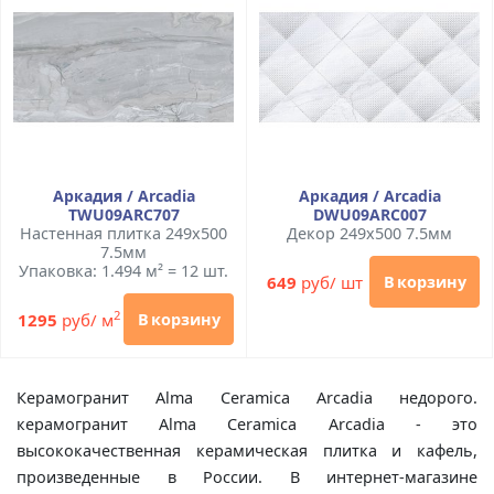
Аркадия / Arcadia
Аркадия / Arcadia
TWU09ARC707
DWU09ARC007
Настенная плитка 249x500
Декор 249x500 7.5мм
7.5мм
Упаковка: 1.494 м² = 12 шт.
649
руб/ шт
В корзину
2
1295
руб/ м
В корзину
Керамогранит Alma Ceramica Arcadia недорого.
керамогранит Alma Ceramica Arcadia - это
высококачественная керамическая плитка и кафель,
произведенные в России. В интернет-магазине