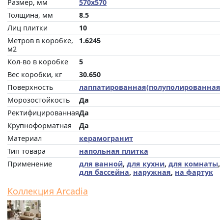
Размер, мм
570x570
Толщина, мм
8.5
Лиц плитки
10
Метров в коробке,
1.6245
м2
Кол-во в коробке
5
Вес коробки, кг
30.650
Поверхность
лаппатированная(полуполированная
Морозостойкость
Да
Ректифицированная
Да
Крупноформатная
Да
Материал
керамогранит
Тип товара
напольная плитка
Применение
для ванной
,
для кухни
,
для комнаты
,
для бассейна
,
наружная
,
на фартук
Коллекция Arcadia