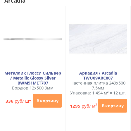
Arcadia
Металлик Глосси Сильвер
Аркадия / Arcadia
/ Metallic Glossy Silver
TWU09ARC007
BWM51MET707
Настенная плитка 249x500
Бордюр 12x500 9мм
7.5мм
Упаковка: 1.494 м² = 12 шт.
336
руб/ шт
В корзину
2
1295
руб/ м
В корзину