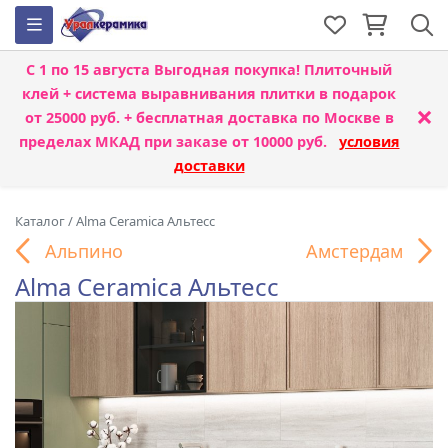
С 1 по 15 августа
Выгодная покупка! Плиточный
клей + система выравнивания плитки
в подарок
×
от 25000 руб. + бесплатная доставка по Москве в
пределах МКАД при заказе от 10000 руб.
условия
доставки
Каталог
/
Alma Ceramica Альтесс
Альпино
Амстердам
Alma Ceramica Альтесс