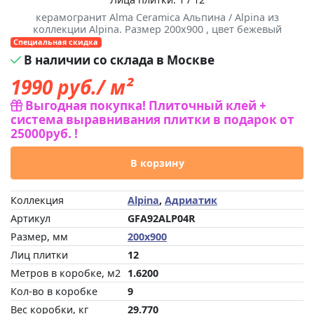
керамогранит Alma Ceramica Альпина / Alpina из
коллекции Alpina. Размер 200x900 , цвет бежевый
Специальная скидка
В наличии со склада в Москве
1990
руб./ м²
Выгодная покупка! Плиточный клей +
система выравнивания плитки в подарок от
25000руб. !
В корзину
Коллекция
Alpina
,
Адриатик
Артикул
GFA92ALP04R
Размер, мм
200x900
Лиц плитки
12
Метров в коробке, м2
1.6200
Кол-во в коробке
9
Вес коробки, кг
29.770