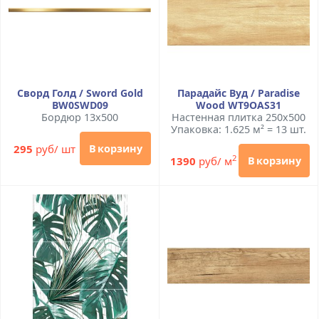
Сворд Голд / Sword Gold
Парадайс Вуд / Paradise
BW0SWD09
Wood WT9OAS31
Бордюр 13x500
Настенная плитка 250x500
Упаковка: 1.625 м² = 13 шт.
295
руб/ шт
В корзину
2
1390
руб/ м
В корзину