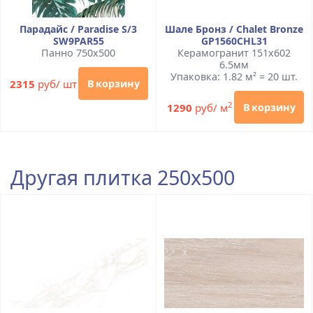
Парадайс / Paradise S/3
Шале Бронз / Chalet Bronze
SW9PAR55
GP1560CHL31
Панно 750x500
Керамогранит 151x602
6.5мм
Упаковка: 1.82 м² = 20 шт.
2315
руб/ шт
В корзину
2
1290
руб/ м
В корзину
Другая плитка 250x500