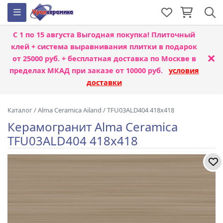
С 1 по 15 августа
Выгодная покупка! Плиточный
клей + система выравнивания плитки
в подарок
×
от 25000 руб. + бесплатная доставка по Москве в
пределах МКАД при заказе от 10000 руб.
условия
доставки
Каталог
/
Alma Ceramica Ailand
/
TFU03ALD404 418x418
Керамогранит Alma Ceramica
TFU03ALD404 418x418