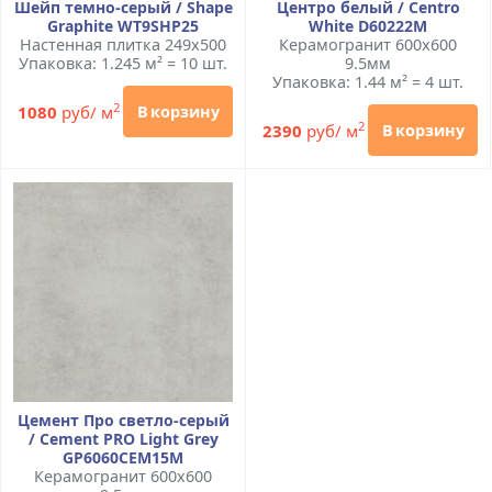
Шейп темно-серый / Shape
Центро белый / Centro
Graphite WT9SHP25
White D60222M
Настенная плитка 249x500
Керамогранит 600x600
Упаковка: 1.245 м² = 10 шт.
9.5мм
Упаковка: 1.44 м² = 4 шт.
2
1080
руб/ м
В корзину
2
2390
руб/ м
В корзину
Цемент Про светло-серый
/ Cement PRO Light Grey
GP6060CEM15M
Керамогранит 600x600