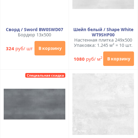
Сворд / Sword BW0SWD07
Шейп белый / Shape White
Бордюр 13x500
WT9SHP00
Настенная плитка 249x500
Упаковка: 1.245 м² = 10 шт.
324
руб/ шт
В корзину
2
1080
руб/ м
В корзину
Специальная скидка