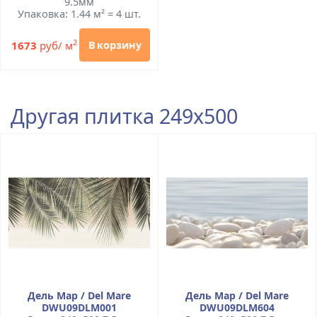
9.5мм
Упаковка: 1.44 м² = 4 шт.
2
1673
руб/ м
В корзину
Другая плитка 249x500
Дель Мар / Del Mare
Дель Мар / Del Mare
DWU09DLM001
DWU09DLM604